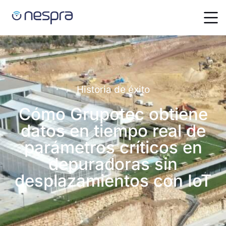
Historia de éxito
Cómo Grupotec obtiene
datos en tiempo real de
parámetros críticos en
depuradoras sin
desplazamientos con IoT