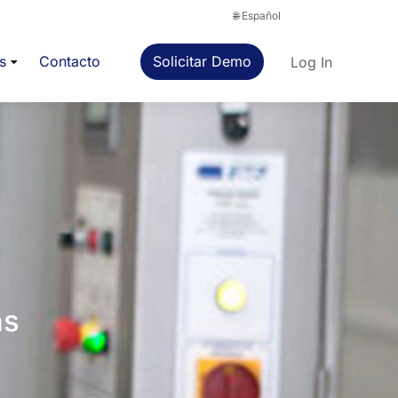
s
Contacto
Solicitar Demo
Log In
as