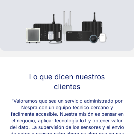
Lo que dicen nuestros
clientes
e
“Valoramos que sea un servicio administrado por
“
la
Nespra con un equipo técnico cercano y
as
fácilmente accesible. Nuestra misión es pensar en
es
el negocio, aplicar tecnología IoT y obtener valor
ón
del dato. La supervisión de los sensores y el envío
t
de datos a nuestra nube ahora es algo que no nos